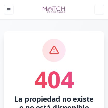
Toggle navigation menu
Toggl
404
La propiedad no existe
o no está disponible